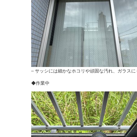
– サッシには細かなホコリや頑固な汚れ、ガラス
◆作業中