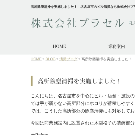
高所除塵清掃を実施しました！｜名古屋市のビル清掃なら株式会社プ
HOME
業務案内
HOME
»
BLOG
»
清掃ブログ
»
高所除塵清掃を実施しました！
高所除塵清掃を実施しました！
こんにちは、名古屋市を中心にビル・店舗・施設の
では手が届かない高所部分にホコリが蓄積しやすく
では、こうした高所部分の除塵清掃にも対応して
今回は商業施設内に設置された木製格子の装飾部分
★Before